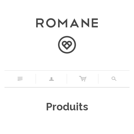
c
n
a
s
Produits