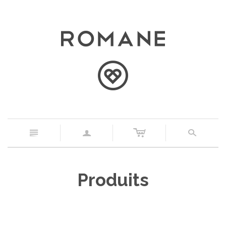
c
n
a
s
Produits