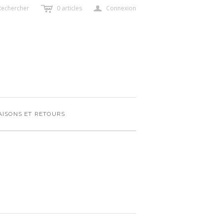
c
a
Rechercher
0
articles
Connexion
AISONS ET RETOURS