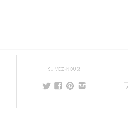
SUIVEZ-NOUS!
t
f
p
i