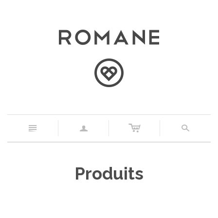
c
n
a
s
Produits