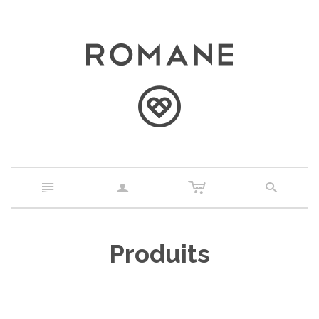
c
n
a
s
Produits