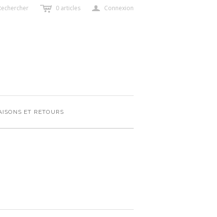
c
a
Rechercher
0
articles
Connexion
AISONS ET RETOURS