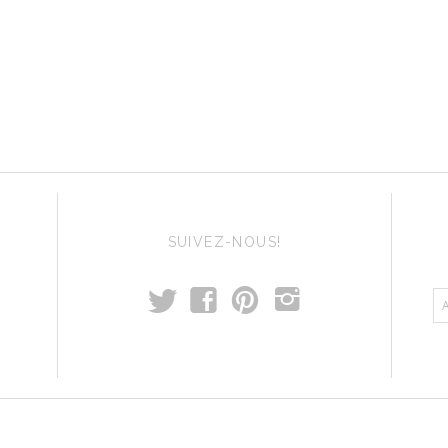
SUIVEZ-NOUS!
t
f
p
i