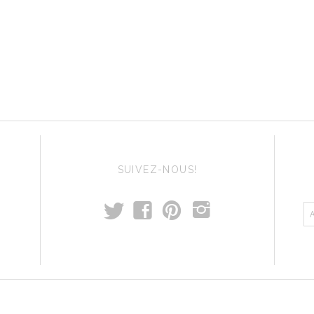
SUIVEZ-NOUS!
t
f
p
i