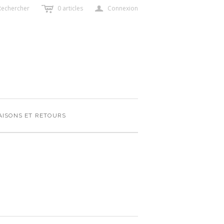
c
a
Rechercher
0
articles
Connexion
AISONS ET RETOURS