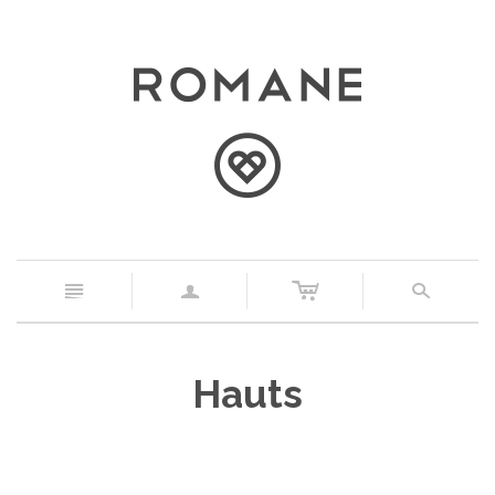
c
n
a
s
Hauts