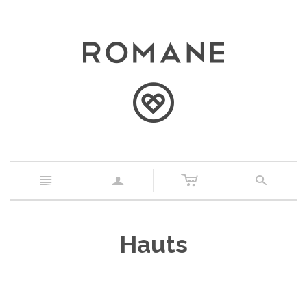
c
n
a
s
Hauts