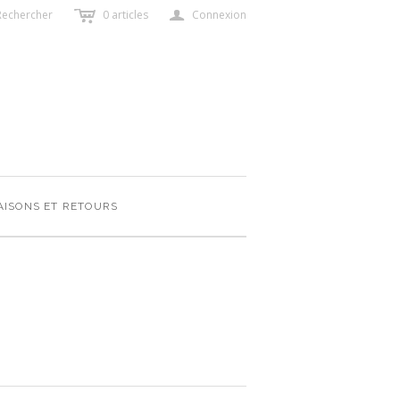
c
a
Rechercher
0
articles
Connexion
AISONS ET RETOURS