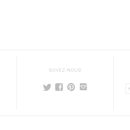
SUIVEZ-NOUS!
t
f
p
i