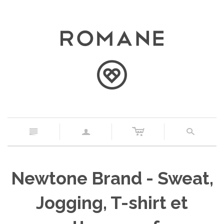
c
n
a
s
Newtone Brand - Sweat,
Jogging, T-shirt et